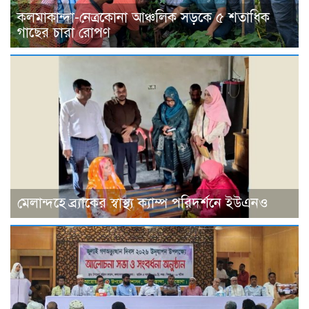
কলমাকান্দা-নেত্রকোনা আঞ্চলিক সড়কে ৫ শতাধিক
গাছের চারা রোপণ
মেলান্দহে ব্র্যাকের স্বাস্থ্য ক্যাম্প পরিদর্শনে ইউএনও