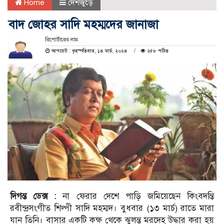
Home
দেশজুড়ে
বাদ জোহর সাদি মহম্মদের জানাজা
রিপোর্টারের নাম
আপডেট : বৃহস্পতিবার, ১৪ মার্চ, ২০২৪
২৫৮ পঠিত
দিগন্ত ডেক্স :
না ফেরার দেশে পাড়ি জমিয়েছেন কিংবদন্তি
রবীন্দ্রসংগীত শিল্পী সাদি মহম্মদ। বুধবার (১৩ মার্চ) রাতে মারা
যান তিনি। বাসার একটি কক্ষ থেকে ঝুলন্ত মরদেহ উদ্ধার করা হয়