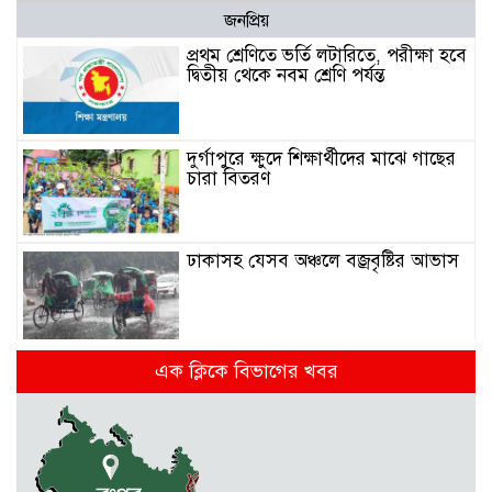
জনপ্রিয়
প্রথম শ্রেণিতে ভর্তি লটারিতে, পরীক্ষা হবে
দ্বিতীয় থেকে নবম শ্রেণি পর্যন্ত
দুর্গাপুরে ক্ষুদে শিক্ষার্থীদের মাঝে গাছের
চারা বিতরণ
ঢাকাসহ যেসব অঞ্চলে বজ্রবৃষ্টির আভাস
কলমাকান্দা-নেত্রকোনা আঞ্চলিক সড়কে
এক ক্লিকে বিভাগের খবর
৫ শতাধিক গাছের চারা রোপণ
মেলান্দহে ব্র্যাকের স্বাস্থ্য ক্যাম্প পরিদর্শনে
ইউএনও