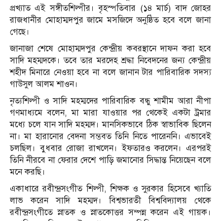
প্রখ্যাত এই সঙ্গীতশিল্পীর। বৃহস্পতিবার (১৪ মার্চ) বাদ জোহর
রাজধানীর মোহাম্মদপুর জামে মসজিদে অনুষ্ঠিত হবে বলে জানা
গেছে।
জানাজা শেষে মোহাম্মদপুর কেন্দ্রীয় কবরস্থানে দাফন করা হবে
সাদি মহম্মদকে। তবে তার মরদেহ শ্রদ্ধা নিবেদনের জন্য কেন্দ্রীয়
শহীদ মিনারে নেওয়া হবে না বলে জানান টার পারিবারিক সদস্য
গাউসুল আলম শাওন।
নৃত্যশিল্পী ও সাদি মহম্মদের পারিবারিক বন্ধু শামীম আরা নীপা
গণমাধ্যমে বলেন, মা মারা যাওয়ার পর থেকেই একটা ট্রমার
মধ্যে চলে যান সাদি মহম্মদ। মানসিকভাবে ঠিক স্বাভাবিক ছিলেন
না। মা হারানোর বেদনা সম্ভবত তিনি নিতে পারেননি। এভাবেই
চলছিল। বুধবার রোজা রাখলেন। ইফতারও করলেন। এরপরই
তিনি নীরবে না ফেরার দেশে পাড়ি জমানোর সিদ্ধান্ত নিয়েছেন বলে
মনে করছি।
একাধারে রবীন্দ্রসংগীত শিল্পী, শিক্ষক ও সুরকার হিসেবে খ্যাতি
লাভ করেন সাদি মহম্মদ। বিশ্বভারতী বিশ্ববিদ্যালয় থেকে
রবীন্দ্রসংগীতে স্নাতক ও স্নাতকোত্তর সম্পন্ন করেন এই গায়ক।