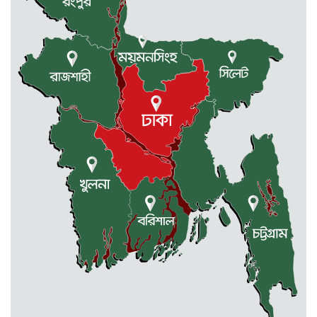
জুলাই গণঅভ্যুত্থান দিবস উপলক্ষে
কলমাকান্দায় আলোচনা সভা ও সংবর্ধনা
অনুষ্ঠিত
ধর্মীয় উপাসনালয়ে কর্মরতরা পাবেন
সম্মানি ভাতা
বকেয়া মজুরির দাবিতে শ্রমিকদের
বিক্ষোভ ও মানবন্ধন
একাদশে ভর্তি নিয়ে এলো সিদ্ধান্ত
জুলাই-আগষ্ট আন্দোলনে শহীদদের