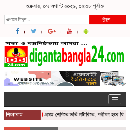
শুক্রবার, ০৭ অগাস্ট ২০২৬, ০২:০৮ পূর্বাহ্ন
খুঁজুন..
Toggle
naviga
শিরোনাম :
প্রথম শ্রেণিতে ভর্তি লটারিতে, পরীক্ষা হবে দ্বিতীয় থেকে