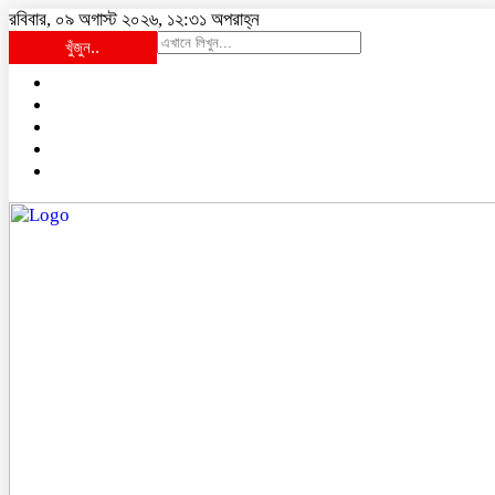
রবিবার, ০৯ অগাস্ট ২০২৬, ১২:৩১ অপরাহ্ন
খুঁজুন..