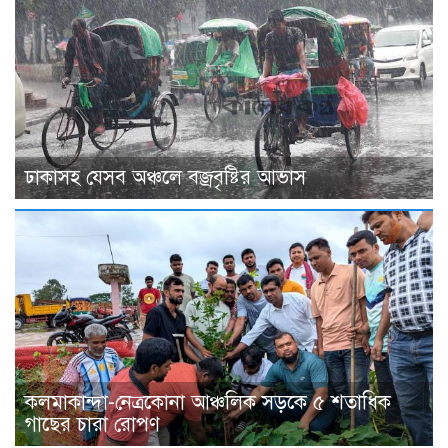
ঢাকাসহ যেসব অঞ্চলে বজ্রবৃষ্টির আভাস
কলমাকান্দা-নেত্রকোনা আঞ্চলিক সড়কে ৫ শতাধিক
গাছের চারা রোপণ