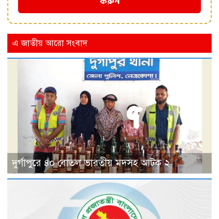
করুন
এ জাতীয় আরো সংবাদ
দুর্গাপুরে ৪০ বোতল ভারতীয় মদসহ আটক ২