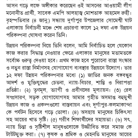
আসন গড়ে লক্ষে অঙ্গীকার করেছেন ওই আসনের আওয়ামী লীগ
মনোনীত প্রার্থী, সাবেক এমপি আলহাজ্ব মোশতাক আহমেদ রুহী।
বৃহস্পতিবার (৪ জানু:) সন্ধ্যায় দুর্গাপুর উপজেলার সোমেশ্বী ঘাট
এলাকায় নির্বাচনী মঞ্চে শেষ প্রচারণা কালে ১২ দফা এক উন্নয়ন
পরিকল্পনা ঘোষণা করেন তিনি।
উন্নয়ন পরিকল্পনা নিয়ে তিনি বলেন, আমি নির্বাচিত হলে যেকোন
কাজ করার সিদ্ধান্ত নেওয়ার ক্ষেত্রে এলাকার মানুষের মতামতকে
সর্বোচ্চ গুরুত্ব দেওয়া হবে। প্রথম কাজ হবে পুরোনো রাস্তা সংস্কার
ও নতুন রাস্তা নির্মাণসহ যোগাযোগ ব্যবস্থার উন্নয়নে উদ্যোগ। তার
১২ দফা উন্নয়ন পরিকল্পনার মধ্যে (১) জাতির জনক বঙ্গবন্ধুর
আদর্শ ও মুক্তিযুদ্ধের চেতনা, ন্যায়-বিচার, শান্তি ও নিরাপত্তা
প্রতিষ্ঠা। (২) তৃণমূল, ত্যাগী ও প্রবীণদের মূল্যায়ন। (৩) রেল
সম্প্রসারণ, সড়ক যোগাযোগসহ আমার গৃহীত অসমাপ্ত বহুমুখী
উন্নয়ন কাজ ও প্রকল্পগুলো বাস্তবায়ন এবং দূর্গাপুর-কলমাকান্দা
কে পর্যটন হিসেবে গড়ে তোলা। (৪) অসহায় মানুষের চিকিৎসা
সহ আয়ের খাত সৃষ্টি। (৫) গরীব শিক্ষার্থীদের সহায়তা। (৬) সৎ,
ন্যায় চিন্তা ও সৃষ্টিশীল মানুষগুলোকে উজ্জীবিত করে সমাজ কে
টাউটমুক্ত করা। (৭) কৃষক ও শ্রমিক ও মেহনতি মানুষের আয়ের