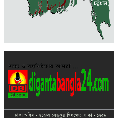
বকেয়া মজুরির দাবিতে শ্রমিকদের
বিক্ষোভ ও মানবন্ধন
একাদশে ভর্তি নিয়ে এলো সিদ্ধান্ত
ঢাকা অফিস - ২১২/এ সেতুকুঞ্জ খিলক্ষেত, ঢাকা - ১২২৯