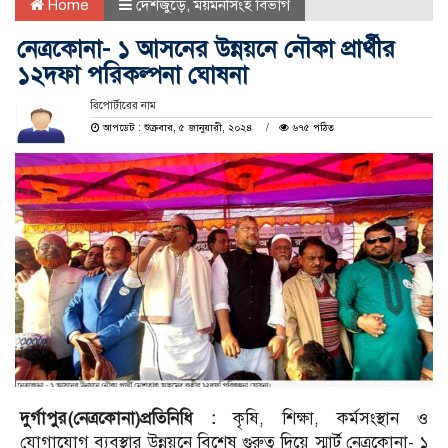
Home
দেশজুড়ে
,
ময়মনসিংহ বিভাগ
নেত্রকোনা- ১ আসনের উন্নয়নে নৌকা প্রার্থীর
১২দফা পরিকল্পনা ঘোষনা
রিপোর্টারের নাম
আপডেট : শুক্রবার, ৫ জানুয়ারী, ২০২৪
৬৭৫ পঠিত
দুর্গাপুর(নেত্রকোনা)প্রতিনিধি :
কৃষি, শিক্ষা, কর্মসংস্থান ও
যোগাযোগ ব্যবস্থার উন্নয়নে বিশেষ গুরুত্ব দিয়ে স্মার্ট নেত্রকোনা- ১