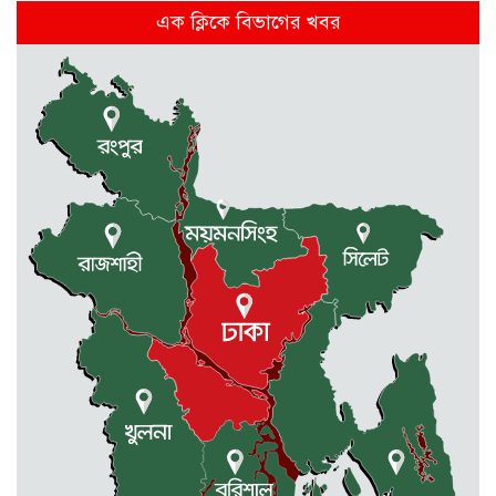
ঢাকাসহ যেসব অঞ্চলে বজ্রবৃষ্টির আভাস
এক ক্লিকে বিভাগের খবর
কলমাকান্দা-নেত্রকোনা আঞ্চলিক সড়কে
৫ শতাধিক গাছের চারা রোপণ
মেলান্দহে ব্র্যাকের স্বাস্থ্য ক্যাম্প পরিদর্শনে
ইউএনও
জুলাই গণঅভ্যুত্থান দিবস উপলক্ষে
কলমাকান্দায় আলোচনা সভা ও সংবর্ধনা
অনুষ্ঠিত
ধর্মীয় উপাসনালয়ে কর্মরতরা পাবেন
সম্মানি ভাতা