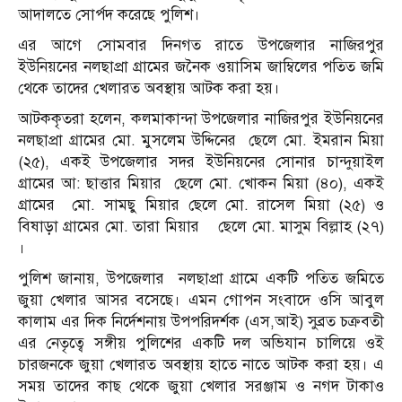
আদালতে সোর্পদ করেছে পুলিশ।
এর আগে সোমবার দিনগত রাতে উপজেলার নাজিরপুর
ইউনিয়নের নলছাপ্রা গ্রামের জনৈক ওয়াসিম জাম্বিলের পতিত জমি
থেকে তাদের খেলারত অবস্থায় আটক করা হয়।
আটককৃতরা হলেন, কলমাকান্দা উপজেলার নাজিরপুর ইউনিয়নের
নলছাপ্রা গ্রামের মো. মুসলেম উদ্দিনের ছেলে মো. ইমরান মিয়া
(২৫), একই উপজেলার সদর ইউনিয়নের সোনার চান্দুয়াইল
গ্রামের আ: ছাত্তার মিয়ার ছেলে মো. খোকন মিয়া (৪০), একই
গ্রামের মো. সামছু মিয়ার ছেলে মো. রাসেল মিয়া (২৫) ও
বিষাড়া গ্রামের মো. তারা মিয়ার ছেলে মো. মাসুম বিল্লাহ (২৭)
।
পুলিশ জানায়, উপজেলার নলছাপ্রা গ্রামে একটি পতিত জমিতে
জুয়া খেলার আসর বসেছে। এমন গোপন সংবাদে ওসি আবুল
কালাম এর দিক নির্দেশনায় উপপরিদর্শক (এস,আই) সুব্রত চক্রবতী
এর নেতৃত্বে সঙ্গীয় পুলিশের একটি দল অভিযান চালিয়ে ওই
চারজনকে জুয়া খেলারত অবস্থায় হাতে নাতে আটক করা হয়। এ
সময় তাদের কাছ থেকে জুয়া খেলার সরঞ্জাম ও নগদ টাকাও