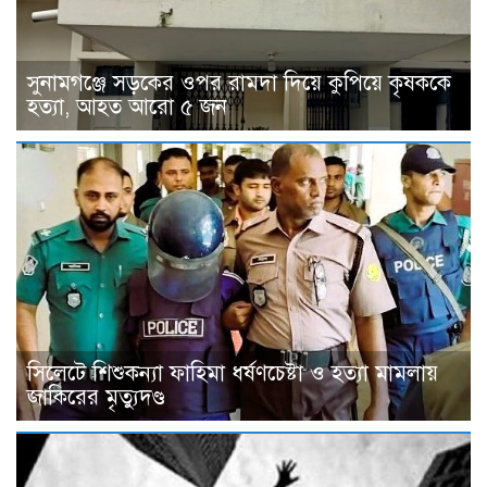
সুনামগঞ্জে সড়কের ওপর রামদা দিয়ে কুপিয়ে কৃষককে
হত্যা, আহত আরো ৫ জন
সিলেটে শিশুকন্যা ফাহিমা ধর্ষণচেষ্টা ও হত্যা মামলায়
জাকিরের মৃত্যুদণ্ড