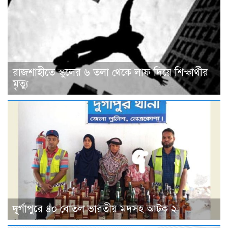
রাজশাহীতে স্কুলের ৬ তলা থেকে লাফ দিয়ে শিক্ষার্থীর
মৃত্যু
দুর্গাপুরে ৪০ বোতল ভারতীয় মদসহ আটক ২