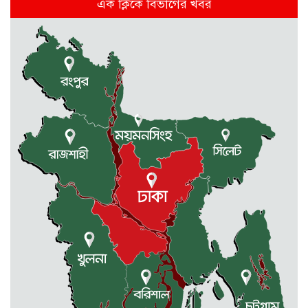
এক ক্লিকে বিভাগের খবর
রাজশাহীতে স্কুলের ৬ তলা থেকে লাফ
দিয়ে শিক্ষার্থীর মৃত্যু
দুর্গাপুরে ৪০ বোতল ভারতীয় মদসহ
আটক ২
প্রথম শ্রেণিতে ভর্তি লটারিতে, পরীক্ষা হবে
দ্বিতীয় থেকে নবম শ্রেণি পর্যন্ত
দুর্গাপুরে ক্ষুদে শিক্ষার্থীদের মাঝে গাছের
চারা বিতরণ
ঢাকাসহ যেসব অঞ্চলে বজ্রবৃষ্টির আভাস