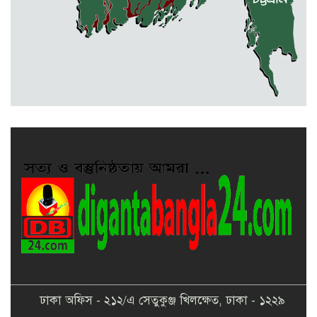
কলমাকান্দা-নেত্রকোনা আঞ্চলিক সড়কে
৫ শতাধিক গাছের চারা রোপণ
মেলান্দহে ব্র্যাকের স্বাস্থ্য ক্যাম্প পরিদর্শনে
ইউএনও
ঢাকা অফিস - ২১২/এ সেতুকুঞ্জ খিলক্ষেত, ঢাকা - ১২২৯