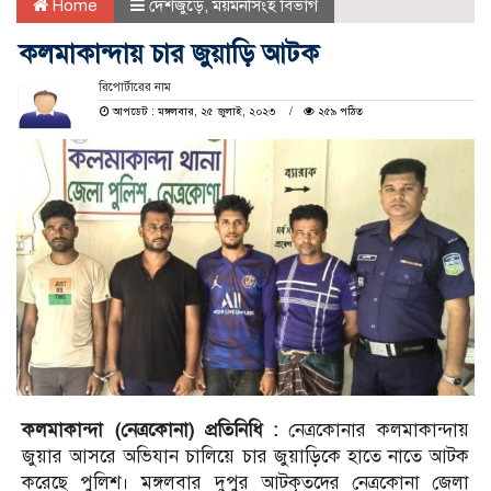
Home
দেশজুড়ে
,
ময়মনসিংহ বিভাগ
কলমাকান্দায় চার জুয়াড়ি আটক
রিপোর্টারের নাম
আপডেট : মঙ্গলবার, ২৫ জুলাই, ২০২৩
২৫৯ পঠিত
কলমাকান্দা (নেত্রকোনা) প্রতিনিধি :
নেত্রকোনার কলমাকান্দায়
জুয়ার আসরে অভিযান চালিয়ে চার জুয়াড়িকে হাতে নাতে আটক
করেছে পুলিশ। মঙ্গলবার দুপুর আটকৃতদের নেত্রকোনা জেলা