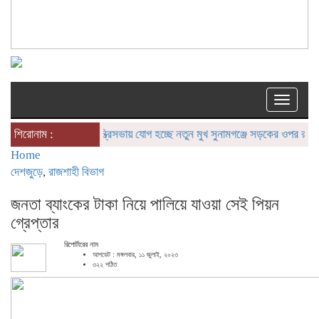
Toggle
naviga
শিরোনাম :
মন্ত্রিসভায় যোগ হচ্ছে নতুন মুখ
সুনামগঞ্জে সড়কের ওপর রামদা দিয়ে
Home
দেশজুড়ে
,
রাজশাহী বিভাগ
জনতা ব্যাংকের টাকা নিয়ে পালিয়ে যাওয়া সেই পিয়ন
গ্রেপ্তার
রিপোর্টারের নাম
আপডেট : মঙ্গলবার, ১১ জুলাই, ২০২৩
৩২২ পঠিত