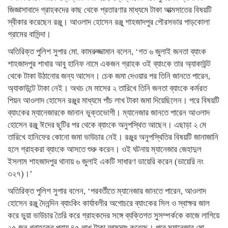
জিজ্ঞাসাবাদে গ্রাহকদের কাছ থেকে প্রতারণার মাধ্যমে টাকা আত্মসাতের বিষয়টি
স্বীকার করেছেন রঞ্জু। আওলাদ হোসেন রঞ্জু শাহজাদপুর পৌরসভার পাড়কোলা
গ্রামের বাসিন্দা।
অতিরিক্ত পুলিশ সুপার মো. কামরুজ্জামান বলেন, ‘গত ৬ জুলাই জনতা ব্যাংক
শাহজাদপুর শাখার আবু হানিফ নামে একজন গ্রাহক ওই ব্যাংকে তার অ্যাকাউন্ট
থেকে টাকা উঠানোর জন্য আসেন। চেক জমা দেওয়ার পর তিনি জানতে পারেন,
অ্যাকাউন্টে টাকা নেই। অথচ মে মাসের ২ তারিখে তিনি জনতা ব্যাংকে কর্মরত
পিয়ন আওলাদ হোসেন রঞ্জুর মাধ্যমে পাঁচ লাখ টাকা জমা দিয়েছিলেন। পরে বিষয়টি
ব্যাংকের ম্যানেজারকে জানান ভুক্তভোগী। ম্যানেজার জানতে পারেন আওলাদ
হোসেন রঞ্জু ঈদের ছুটির পর থেকে ব্যাংকে অনুপস্থিত আছেন। এছাড়া ২ মে
তারিখে হানিফের কোনো জমা ভাউচার নেই। রঞ্জুর অনুপস্থিতির বিষয়টি জানাজানি
হলে গ্রাহকরা ব্যাংকে আসতে শুরু করেন। ওই ঘটনায় ম্যানেজার জেহাদুল
ইসলাম শাহজাদপুর থানায় ৬ জুলাই একটি সাধারণ ডায়েরি করেন (ডায়েরি নং
৩২৭)।’
অতিরিক্ত পুলিশ সুপার বলেন, ‘পরবর্তীতে ম্যানেজার জানতে পারেন, আওলাদ
হোসেন রঞ্জু দৈনন্দিন ব্যাংকিং কার্যাবলীর অগোচরে ব্যাংকের সিল ও স্বাক্ষর জাল
করে ভুয়া ভাউচার তৈরি করে গ্রাহকদের সঙ্গে ব্যক্তিগত সুসম্পর্ককে কাজে লাগিয়ে
২৫ জন গ্রাহকের প্রায় ৪৫ লাখ টাকা আত্মসাৎ করেছে। পরে ম্যানেজার মো.