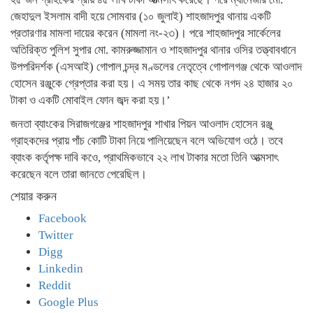
জেহাদুল ইসলাম বাদী হয়ে সোমবার (১০ জুলাই) শাহজাদপুর থানায় একটি
প্রতারণার মামলা দায়ের করেন (মামলা নং-২৩)। পরে শাহজাদপুর সার্কেলের
অতিরিক্ত পুলিশ সুপার মো. কামরুজ্জামান ও শাহজাদপুর থানার ওসির তত্ত্বাবধানে
উপপরিদর্শক (এসআই) গোপাল চন্দ্র মণ্ডলের নেতৃত্বে গোপালগঞ্জ থেকে আওলাদ
হোসেন রঞ্জুকে গ্রেপ্তার করা হয়। এ সময় তার কাছ থেকে নগদ ২৪ হাজার ২০
টাকা ও একটি মোবাইল ফোন জব্দ করা হয়।’
জনতা ব্যাংকের সিরাজগঞ্জের শাহজাদপুর শাখার পিয়ন আওলাদ হোসেন রঞ্জু
গ্রাহকদের প্রায় পাঁচ কোটি টাকা নিয়ে পালিয়েছেন বলে অভিযোগ ওঠে। তবে
ব্যাংক কর্তৃপক্ষ দাবি কওে, প্রাথমিকভাবে ২২ লাখ টাকার মতো তিনি আত্মসাৎ
করেছেন বলে তারা জানতে পেরেছিল।
শেয়ার করুন
Facebook
Twitter
Digg
Linkedin
Reddit
Google Plus