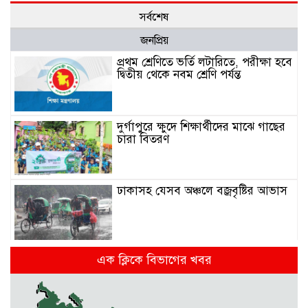
সর্বশেষ
জনপ্রিয়
প্রথম শ্রেণিতে ভর্তি লটারিতে, পরীক্ষা হবে
দ্বিতীয় থেকে নবম শ্রেণি পর্যন্ত
দুর্গাপুরে ক্ষুদে শিক্ষার্থীদের মাঝে গাছের
চারা বিতরণ
ঢাকাসহ যেসব অঞ্চলে বজ্রবৃষ্টির আভাস
কলমাকান্দা-নেত্রকোনা আঞ্চলিক সড়কে
এক ক্লিকে বিভাগের খবর
৫ শতাধিক গাছের চারা রোপণ