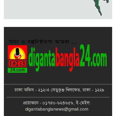
জুলাই-আগষ্ট আন্দোলনে শহীদদের
স্মরণে : স্পীকারের বৃক্ষরোপণ কর্মসূচি
ঢাকা অফিস - ২১২/এ সেতুকুঞ্জ খিলক্ষেত, ঢাকা - ১২২৯
প্রয়োজনে - ০১৭৪০-৬২৩৬৫৬, ই-মেইল:
digantabanglanews@gmail.com