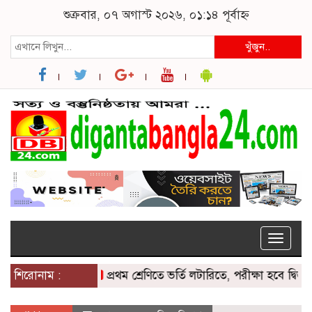
শুক্রবার, ০৭ অগাস্ট ২০২৬, ০১:১৪ পূর্বাহ্ন
খুঁজুন..
Toggle
naviga
শিরোনাম :
প্রথম শ্রেণিতে ভর্তি লটারিতে, পরীক্ষা হবে দ্বিতীয় থেকে