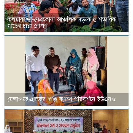
কলমাকান্দা-নেত্রকোনা আঞ্চলিক সড়কে ৫ শতাধিক
গাছের চারা রোপণ
মেলান্দহে ব্র্যাকের স্বাস্থ্য ক্যাম্প পরিদর্শনে ইউএনও