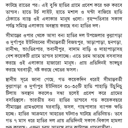
কাটছে রাতের পর। এই বুঝি হাতির গ্রামে প্রবেশ করে শুরু করবে
তান্ডব। হাতে টর্চ লাইট, হাতে মশাল ও ঘন্টা বাজিয়ে হাতি
ঠেকাতে ব্যাস্ত ওই এলাকার মানুষ গুলো। বৃহস্পতিবার সকাল
পর্যন্ত সমিান্ত এলাকায় অবস্থায় করছে বন্য হাতির দল।
সীমান্তের ওপার থেকে আসা বন্য হাতির দল উপজেলার কুল্লাগড়া
ও দুর্গাপুর ইউনিয়নের সীমান্তবর্তী বিজয়পুর, আড়াপাড়া, ছনগড়া,
রানীখং, ভাংতিরপার, ভবানীপুর, বাদাম বাড়ি ও দাহাপাড়াসহ
বেশ কয়েকটি গ্রামে তান্ডব চালাচ্ছে। এতে চরম আতঙ্কে বসবাসর
করছে ওই এলাকার হাজারো মানুষ। প্রায় প্রতিদিনই ভাঙ্গচুর
করছে ঘরবাড়ী, নষ্ট করছে খেতের ফসল।
স্থানীয় সূত্রে জানা গেছে, গত কয়েকদিন ধরেই সীমান্তবর্তী
কুল্লাগড়া ও দুর্গাপুর ইউনিয়নে ৩০-৩৫টি হাতি পাহাড়ি উঁচুনিচু
টিলায় অবস্থান করলেও সন্ধা হলেই প্রবেশ করে গ্রামের
বসতিস্থলে। ভারতীয় বন্য হাতির তান্ডবে গত কয়েকবছরে
সীমান্তের গ্রামগুলোর ঘরবাড়ি, ফসল, গাছপালার ব্যাপক ক্ষতি
হচ্ছে। হাতির আক্রমণে আহতের ঘটনাও ঘটেছে প্রতিনিয়ত। তবে
গত ৭ মাস ধরে হাতির দল প্রায় প্রতিদিনই সকাল-বিকাল হামলা
শুরু করেছে। এজন্য চরম আতঙ্কে রাত কাটাচ্ছে গ্রামবাসীরা।