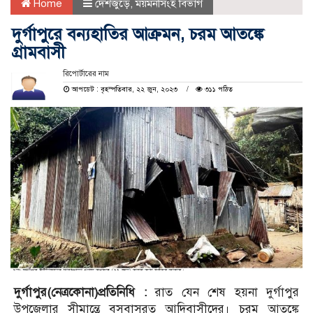
Home
দেশজুড়ে
,
ময়মনসিংহ বিভাগ
দুর্গাপুরে বন্যহাতির আক্রমন, চরম আতঙ্কে
গ্রামবাসী
রিপোর্টারের নাম
আপডেট : বৃহস্পতিবার, ২২ জুন, ২০২৩
৩১১ পঠিত
দুর্গাপুর(নেত্রকোনা)প্রতিনিধি :
রাত যেন শেষ হয়না দুর্গাপুর
উপজেলার সীমান্তে বসবাসরত আদিবাসীদের। চরম আতঙ্কে