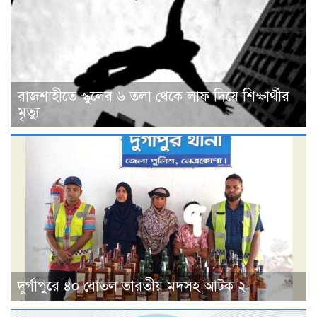
রাজশাহীতে স্কুলের ৬ তলা থেকে লাফ দিয়ে শিক্ষার্থীর
মৃত্যু
দুর্গাপুরে ৪০ বোতল ভারতীয় মদসহ আটক ২