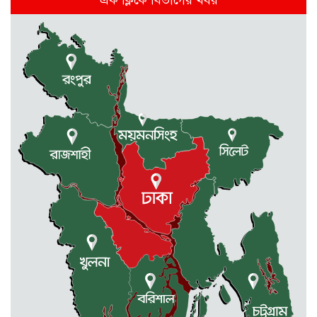
এক ক্লিকে বিভাগের খবর
রাজশাহীতে স্কুলের ৬ তলা থেকে লাফ
দিয়ে শিক্ষার্থীর মৃত্যু
দুর্গাপুরে ৪০ বোতল ভারতীয় মদসহ
আটক ২
প্রথম শ্রেণিতে ভর্তি লটারিতে, পরীক্ষা হবে
দ্বিতীয় থেকে নবম শ্রেণি পর্যন্ত
দুর্গাপুরে ক্ষুদে শিক্ষার্থীদের মাঝে গাছের
চারা বিতরণ
ঢাকাসহ যেসব অঞ্চলে বজ্রবৃষ্টির আভাস