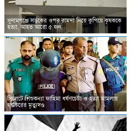
সুনামগঞ্জে সড়কের ওপর রামদা দিয়ে কুপিয়ে কৃষককে
হত্যা, আহত আরো ৫ জন
সিলেটে শিশুকন্যা ফাহিমা ধর্ষণচেষ্টা ও হত্যা মামলায়
জাকিরের মৃত্যুদণ্ড