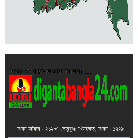
কলমাকান্দা-নেত্রকোনা আঞ্চলিক সড়কে
৫ শতাধিক গাছের চারা রোপণ
মেলান্দহে ব্র্যাকের স্বাস্থ্য ক্যাম্প পরিদর্শনে
ইউএনও
ঢাকা অফিস - ২১২/এ সেতুকুঞ্জ খিলক্ষেত, ঢাকা - ১২২৯