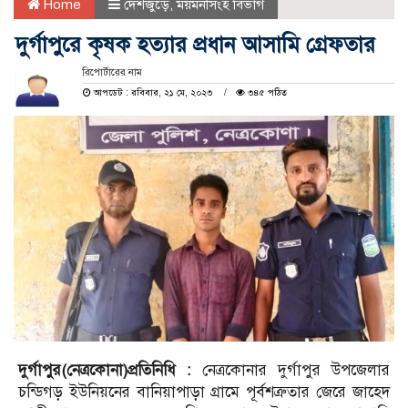
Home
দেশজুড়ে
,
ময়মনসিংহ বিভাগ
দুর্গাপুরে কৃষক হত্যার প্রধান আসামি গ্রেফতার
রিপোর্টারের নাম
আপডেট : রবিবার, ২১ মে, ২০২৩
৩৪৫ পঠিত
দুর্গাপুর(নেত্রকোনা)প্রতিনিধি :
নেত্রকোনার দুর্গাপুর উপজেলার
চন্ডিগড় ইউনিয়নের বানিয়াপাড়া গ্রামে পূর্বশত্রুতার জেরে জাহেদ