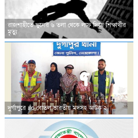
রাজশাহীতে স্কুলের ৬ তলা থেকে লাফ দিয়ে শিক্ষার্থীর
মৃত্যু
দুর্গাপুরে ৪০ বোতল ভারতীয় মদসহ আটক ২