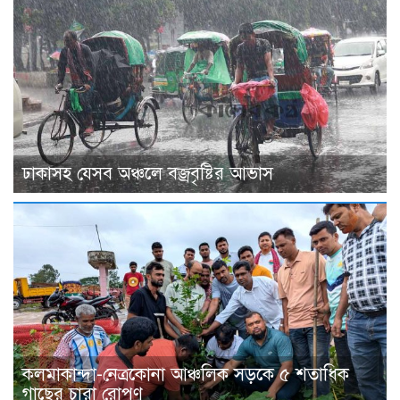
ঢাকাসহ যেসব অঞ্চলে বজ্রবৃষ্টির আভাস
কলমাকান্দা-নেত্রকোনা আঞ্চলিক সড়কে ৫ শতাধিক
গাছের চারা রোপণ