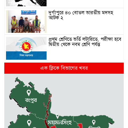
দুর্গাপুরে ৪০ বোতল ভারতীয় মদসহ
আটক ২
প্রথম শ্রেণিতে ভর্তি লটারিতে, পরীক্ষা হবে
দ্বিতীয় থেকে নবম শ্রেণি পর্যন্ত
দুর্গাপুরে ক্ষুদে শিক্ষার্থীদের মাঝে গাছের
এক ক্লিকে বিভাগের খবর
চারা বিতরণ
ঢাকাসহ যেসব অঞ্চলে বজ্রবৃষ্টির আভাস
কলমাকান্দা-নেত্রকোনা আঞ্চলিক সড়কে
৫ শতাধিক গাছের চারা রোপণ