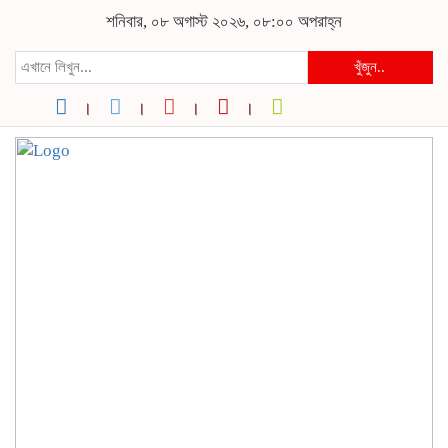
শনিবার, ০৮ অগাস্ট ২০২৬, ০৮:০০ অপরাহ্ন
খুঁজুন..