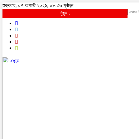
শুক্রবার, ০৭ অগাস্ট ২০২৬, ০৮:৩৯ পূর্বাহ্ন
খুঁজুন..