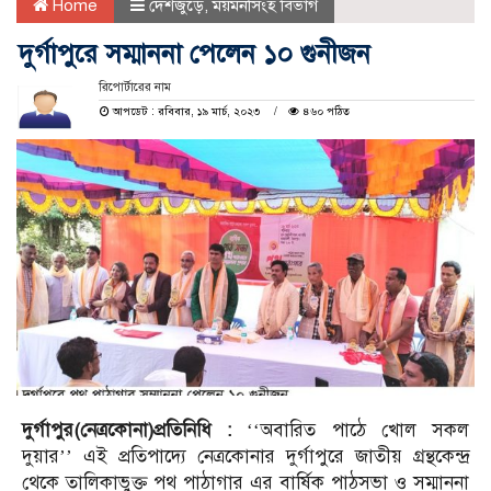
Home
দেশজুড়ে
,
ময়মনসিংহ বিভাগ
দুর্গাপুরে সম্মাননা পেলেন ১০ গুনীজন
রিপোর্টারের নাম
আপডেট : রবিবার, ১৯ মার্চ, ২০২৩
৪৬০ পঠিত
দুর্গাপুর(নেত্রকোনা)প্রতিনিধি :
‘‘অবারিত পাঠে খোল সকল
দুয়ার’’ এই প্রতিপাদ্যে নেত্রকোনার দুর্গাপুরে জাতীয় গ্রন্থকেন্দ্র
থেকে তালিকাভুক্ত পথ পাঠাগার এর বার্ষিক পাঠসভা ও সম্মাননা