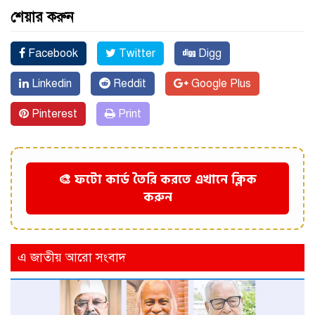
শেয়ার করুন
Facebook
Twitter
Digg
Linkedin
Reddit
Google Plus
Pinterest
Print
🎨 ফটো কার্ড তৈরি করতে এখানে ক্লিক
করুন
এ জাতীয় আরো সংবাদ