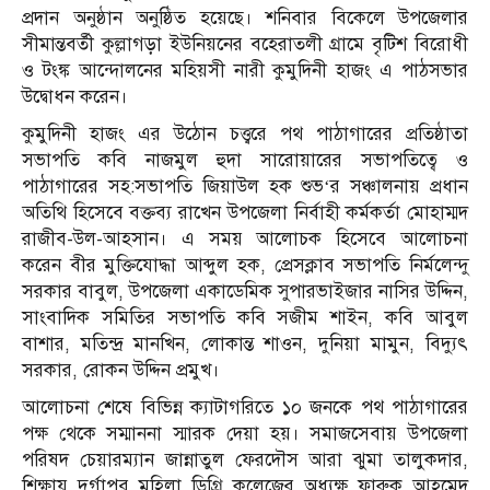
প্রদান অনুষ্ঠান অনুষ্ঠিত হয়েছে। শনিবার বিকেলে উপজেলার
সীমান্তবর্তী কুল্লাগড়া ইউনিয়নের বহেরাতলী গ্রামে বৃটিশ বিরোধী
ও টংঙ্ক আন্দোলনের মহিয়সী নারী কুমুদিনী হাজং এ পাঠসভার
উদ্বোধন করেন।
কুমুদিনী হাজং এর উঠোন চত্ত্বরে পথ পাঠাগারের প্রতিষ্ঠাতা
সভাপতি কবি নাজমুল হুদা সারোয়ারের সভাপতিত্বে ও
পাঠাগারের সহ:সভাপতি জিয়াউল হক শুভ‘র সঞ্চালনায় প্রধান
অতিথি হিসেবে বক্তব্য রাখেন উপজেলা নির্বাহী কর্মকর্তা মোহাম্মদ
রাজীব-উল-আহসান। এ সময় আলোচক হিসেবে আলোচনা
করেন বীর মুক্তিযোদ্ধা আব্দুল হক, প্রেসক্লাব সভাপতি নির্মলেন্দু
সরকার বাবুল, উপজেলা একাডেমিক সুপারভাইজার নাসির উদ্দিন,
সাংবাদিক সমিতির সভাপতি কবি সজীম শাইন, কবি আবুল
বাশার, মতিন্দ্র মানখিন, লোকান্ত শাওন, দুনিয়া মামুন, বিদ্যুৎ
সরকার, রোকন উদ্দিন প্রমুখ।
আলোচনা শেষে বিভিন্ন ক্যাটাগরিতে ১০ জনকে পথ পাঠাগারের
পক্ষ থেকে সম্মাননা স্মারক দেয়া হয়। সমাজসেবায় উপজেলা
পরিষদ চেয়ারম্যান জান্নাতুল ফেরদৌস আরা ঝুমা তালুকদার,
শিক্ষায় দুর্গাপুর মহিলা ডিগ্রি কলেজের অধ্যক্ষ ফারুক আহমেদ