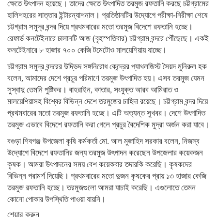
ক্ষেতে উৎপাদন হয়েছে। তাদের ক্ষেতে উৎপাদিত তরমুজ রফতানি করছে চট্টগ্রামের
হালিশহরের সাত্তার ইন্টারন্যাশনাল। প্রতিষ্ঠানটির উদ্যোগে পরীক্ষা-নিরীক্ষা শেষে
চট্টগ্রাম সমুদ্র বন্দর দিয়ে প্রথমবারের মতো তরমুজ বিদেশে রফতানি হচ্ছে।
রেফার্ড কনটেইনারে চালানটি আজ (বৃহস্পতিবার) চট্টগ্রাম বন্দরে পৌঁছেছে। একই
কনটেইনারে ৮ হাজার ৭০০ কেজি টমেটোও মালয়েশিয়ায় যাচ্ছে।
চট্টগ্রাম সমুদ্র বন্দরের উদ্ভিদ সঙ্গনিরোধ কেন্দ্রের প্যাথলজিস্ট সৈয়দ মুনিরুল হক
বলেন, আমাদের দেশে প্রচুর পরিমাণে তরমুজ উৎপাদিত হয়। এসব তরমুজ যেমন
সুস্বাদু তেমনি পুষ্টিকর। বাহরাইন, কাতার, সংযুক্ত আরব আমিরাত ও
মালয়েশিয়াসহ বিশ্বের বিভিন্ন দেশে তরমুজের চাহিদা রয়েছে। চট্টগ্রাম বন্দর দিয়ে
প্রথমবারের মতো তরমুজ রফতানি হচ্ছে। এটি অত্যন্ত সুখবর। দেশে উৎপাদিত
তরমুজ এভাবে বিদেশে রফতানি করা গেলে প্রচুর বৈদেশিক মুদ্রা অর্জন করা যাবে।
বগুড়া শিবগঞ্জ উপজেলা কৃষি কর্মকর্তা মো. আল মুজাহিদ সরকার বলেন, নিজস্ব
উদ্যোগে বিদেশে রফতানির জন্য তরমুজ উৎপাদন করেছেন উপজেলার কয়েকজন
কৃষক। আমরা উৎপাদনের সময় বেশ কয়েকবার তদারকি করেছি। কৃষকদের
বিভিন্ন পরামর্শ দিয়েছি। প্রথমবারের মতো দুজন কৃষকের প্রায় ১৩ হাজার কেজি
তরমুজ রফতানি হচ্ছে। তরমুজগুলো আমরা যাচাই করেছি। এগুলোতে তেমন
কোনো পোকার উপস্থিতি পাওয়া যায়নি।
শেয়ার করুন