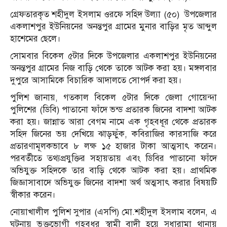
গ্রেফতারকৃত শহীদুল ইসলাম ওরফে সহিদ উল্যা (৫০) উপজেলার
একলাশপুর ইউনিয়নের অনন্তপুর গ্রামের মুনার বাড়ির মৃত আব্দুল
হাশেমের ছেলে।
সোমবার বিকেল ৫টার দিকে উপজেলার একলাশপুর ইউনিয়নের
অনন্তপুর গ্রামের নিজ বাড়ি থেকে তাকে আটক করা হয়। মঙ্গলবার
দুপুরে আসামিকে বিচারিক আদালতে সোপর্দ করা হয়।
পুলিশ জানায়, গতকাল বিকেল ৫টার দিকে জেলা গোয়েন্দা
পুলিশের (ডিবি) পাতানো ফাঁদে ভন্ড প্রতারক জিনের বাদশা আটক
করা হয়। জান্নাত আরা বেগম নামে এক গৃহবধূর থেকে প্রতারক
সহিদ জিনের ভয় দেখিয়ে ঝাড়ফুঁক, কবিরাজির কারসাজি করে
প্রতারণামূলকভাবে ৮ লক্ষ ১৫ হাজার টাকা আত্মসাৎ করেন।
পরবর্তীতে তথ্যপ্রযুক্তির সহায়তায় এবং ডিবির পাতানো ফাঁদে
অভিযুক্ত সহিদকে তার বাড়ি থেকে আটক করা হয়। প্রাথমিক
জিজ্ঞাসাবাদে অভিযুক্ত জিনের বাদশা অর্থ অত্মসাৎ করার বিষয়টি
স্বীকার করেন।
নোয়াখালীল পুলিশ সুপার (এসপি) মো.শহীদুল ইসলাম বলেন, এ
ঘটনায় ভুক্তভোগী গৃহবধূর স্বামী বাদী হয়ে সুধারামা থানায়