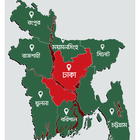
দুর্গাপুরে ৪০ বোতল ভারতীয় মদসহ
আটক ২
প্রথম শ্রেণিতে ভর্তি লটারিতে, পরীক্ষা হবে
দ্বিতীয় থেকে নবম শ্রেণি পর্যন্ত
দুর্গাপুরে ক্ষুদে শিক্ষার্থীদের মাঝে গাছের
চারা বিতরণ
ঢাকাসহ যেসব অঞ্চলে বজ্রবৃষ্টির আভাস
কলমাকান্দা-নেত্রকোনা আঞ্চলিক সড়কে