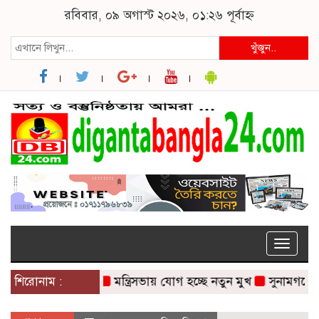
রবিবার, ০৯ অগাস্ট ২০২৬, ০১:২৬ পূর্বাহ্ন
খুঁজুন..
Toggle
naviga
শিরোনাম :
মন্ত্রিসভায় যোগ হচ্ছে নতুন মুখ
সুনামগঞ্জে সড়