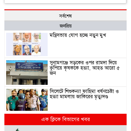
সর্বশেষ
জনপ্রিয়
মন্ত্রিসভায় যোগ হচ্ছে নতুন মুখ
সুনামগঞ্জে সড়কের ওপর রামদা দিয়ে
কুপিয়ে কৃষককে হত্যা, আহত আরো ৫
জন
সিলেটে শিশুকন্যা ফাহিমা ধর্ষণচেষ্টা ও
হত্যা মামলায় জাকিরের মৃত্যুদণ্ড
এক ক্লিকে বিভাগের খবর
রাজশাহীতে স্কুলের ৬ তলা থেকে লাফ
দিয়ে শিক্ষার্থীর মৃত্যু