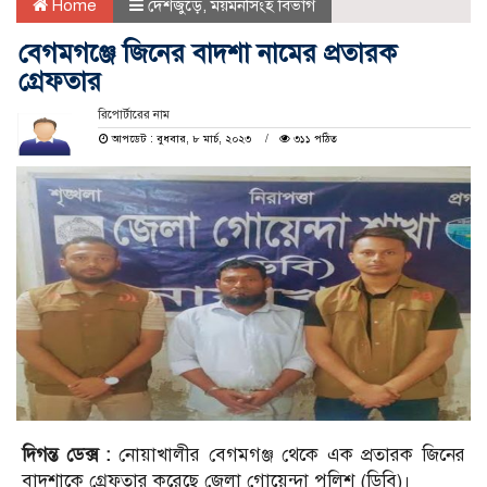
Home
দেশজুড়ে
,
ময়মনসিংহ বিভাগ
বেগমগঞ্জে জিনের বাদশা নামের প্রতারক
গ্রেফতার
রিপোর্টারের নাম
আপডেট : বুধবার, ৮ মার্চ, ২০২৩
৩১১ পঠিত
দিগন্ত ডেক্স :
নোয়াখালীর বেগমগঞ্জ থেকে এক প্রতারক জিনের
বাদশাকে গ্রেফতার করেছে জেলা গোয়েন্দা পুলিশ (ডিবি)।