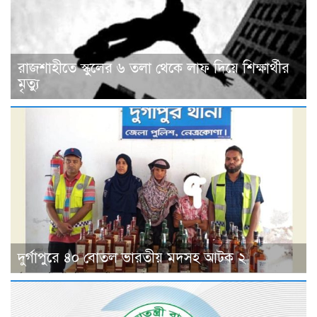
রাজশাহীতে স্কুলের ৬ তলা থেকে লাফ দিয়ে শিক্ষার্থীর
মৃত্যু
দুর্গাপুরে ৪০ বোতল ভারতীয় মদসহ আটক ২