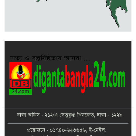
৫ শতাধিক গাছের চারা রোপণ
মেলান্দহে ব্র্যাকের স্বাস্থ্য ক্যাম্প পরিদর্শনে
ইউএনও
ঢাকা অফিস - ২১২/এ সেতুকুঞ্জ খিলক্ষেত, ঢাকা - ১২২৯
প্রয়োজনে - ০১৭৪০-৬২৩৬৫৬, ই-মেইল: