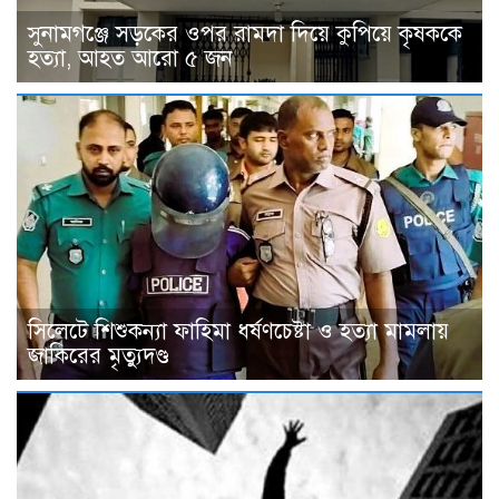
সুনামগঞ্জে সড়কের ওপর রামদা দিয়ে কুপিয়ে কৃষককে
হত্যা, আহত আরো ৫ জন
সিলেটে শিশুকন্যা ফাহিমা ধর্ষণচেষ্টা ও হত্যা মামলায়
জাকিরের মৃত্যুদণ্ড