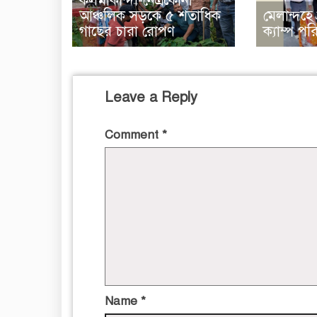
কলমাকান্দা-নেত্রকোনা
আঞ্চলিক সড়কে ৫ শতাধিক
মেলান্দহে ব্র
গাছের চারা রোপণ
ক্যাম্প প
Leave a Reply
Comment
*
Name
*