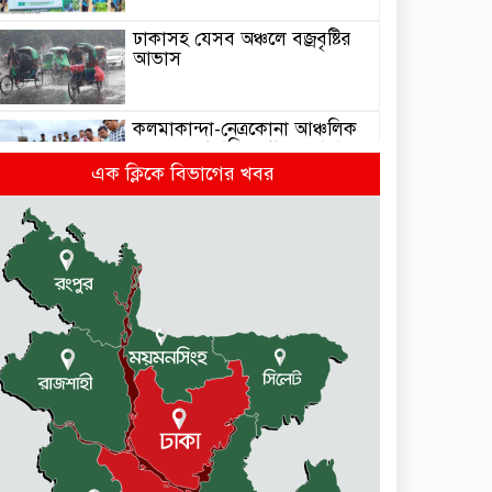
ঢাকাসহ যেসব অঞ্চলে বজ্রবৃষ্টির
আভাস
কলমাকান্দা-নেত্রকোনা আঞ্চলিক
সড়কে ৫ শতাধিক গাছের চারা
রোপণ
এক ক্লিকে বিভাগের খবর
মেলান্দহে ব্র্যাকের স্বাস্থ্য ক্যাম্প
পরিদর্শনে ইউএনও
জুলাই গণঅভ্যুত্থান দিবস উপলক্ষে
কলমাকান্দায় আলোচনা সভা ও
সংবর্ধনা অনুষ্ঠিত
ধর্মীয় উপাসনালয়ে কর্মরতরা
পাবেন সম্মানি ভাতা
বকেয়া মজুরির দাবিতে শ্রমিকদের