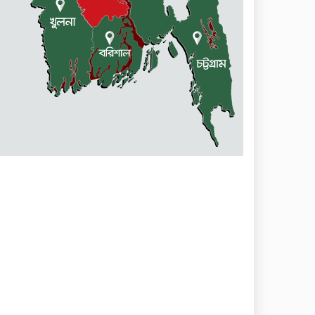
বিক্ষোভ ও মানবন্ধন
একাদশে ভর্তি নিয়ে এলো সিদ্ধান্ত
জুলাই-আগষ্ট আন্দোলনে শহীদদের
স্মরণে : স্পীকারের বৃক্ষরোপণ
কর্মসূচি